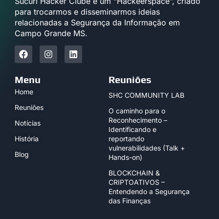
Sucuri Hacker Clube é um “Hackeerspace”, criado
para trocarmos e disseminarmos ideias
relacionadas a Segurança da Informação em
Campo Grande MS.
Menu
Reuniões
Home
SHC COMMUNITY LAB
Reuniões
O caminho para o
Reconhecimento –
Notícias
Identificando e
História
reportando
vulnerabilidades (Talk +
Blog
Hands-on)
BLOCKCHAIN &
CRIPTOATIVOS –
Entendendo a Segurança
das Finanças