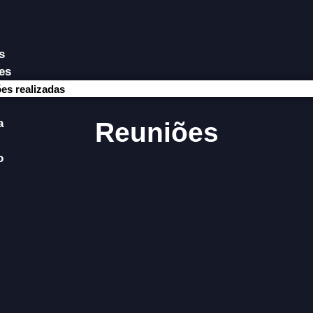
s
es
es realizadas
a
Reuniões
o