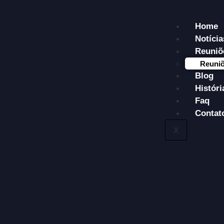
Home
Notícia
Reuniõ
Reuniõ
Blog
Históri
Faq
Contat
X